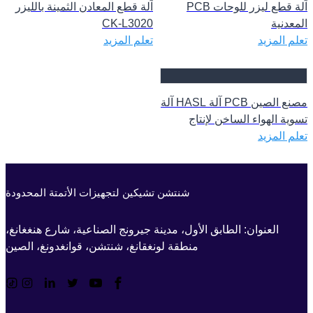
آلة قطع ليزر للوحات PCB
آلة قطع المعادن الثمينة بالليزر
المعدنية
CK-L3020
تعلم المزيد
تعلم المزيد
مصنع الصين PCB آلة HASL آلة
تسوية الهواء الساخن لإنتاج
تعلم المزيد
الإلكترونيات معالجة سطح PCB
آلة
شنتشن تشيكين لتجهيزات الأتمتة المحدودة
العنوان: الطابق الأول، مدينة جيرونج الصناعية، شارع هنغغانغ،
منطقة لونغقانغ، شنتشن، قوانغدونغ، الصين